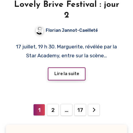
Lovely Brive Festival : jour
2
Florian Jannot-Caeilleté
17 juillet, 19 h 30. Marguerite, révélée par la
Star Academy, entre sur la scène…
Lire la suite
Pagination
1
2
…
17
des